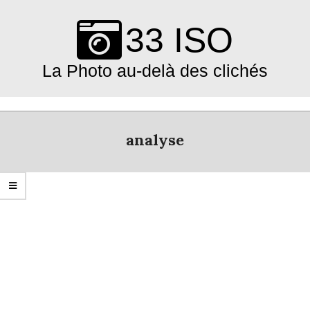
Skip
to
33 ISO
content
La Photo au-delà des clichés
Primary
Navigation
analyse
Menu