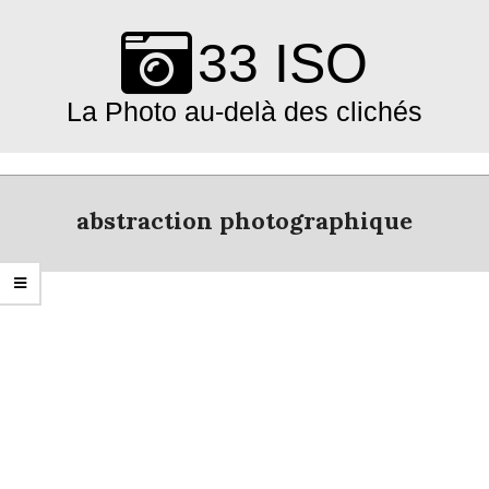
Skip
to
33 ISO
content
La Photo au-delà des clichés
Primary
Navigation
abstraction photographique
Menu