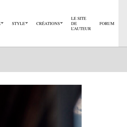
LE SITE
E
STYLE
CRÉATIONS
DE
FORUM
Pri
L’AUTEUR
Nav
Me