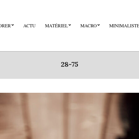
ORER
ACTU
MATÉRIEL
MACRO
MINIMALIST
28-75