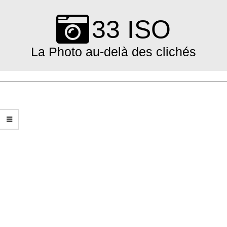
Skip
to
33 ISO
content
La Photo au-delà des clichés
Primary
Navigation
Menu