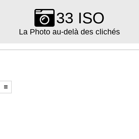
Skip
to
33 ISO
content
La Photo au-delà des clichés
Primary
Navigation
Menu