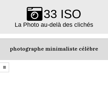
Skip
to
33 ISO
content
La Photo au-delà des clichés
Primary
Navigation
photographe minimaliste célèbre
Menu