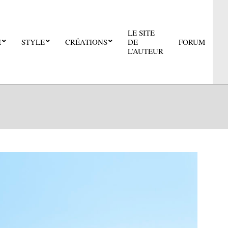
LE SITE
E
STYLE
CRÉATIONS
DE
FORUM
Pri
L’AUTEUR
Nav
Me