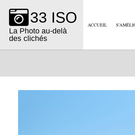
Skip
to
33 ISO
content
ACCUEIL
S’AMÉLI
La Photo au-delà
des clichés