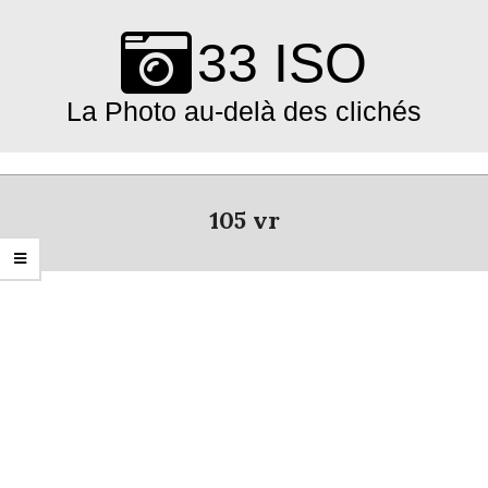
Skip
to
33 ISO
content
La Photo au-delà des clichés
Primary
Navigation
105 vr
Menu